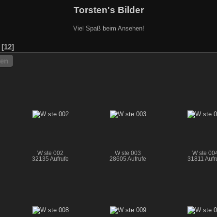
Torsten's Bilder
Viel Spaß beim Ansehen!
12
hen
W ste 002
W ste 003
W ste 00
32135 Aufrufe
28605 Aufrufe
31811 Aufr