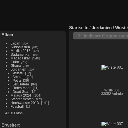
Startseite
/
Jordanien
/
Wüste
Alben
In dieser Gruppe suc
Japan
920
Südostasien
997
Mexiko 2016
177
Südamerika
690
Madagaskar
540
Cuba
234
Ghana
148
Jordanien
190
Wüste
12
Amman
29
Petra
39
Jerusalem
84
Rotes Meer
11
W ste 001
Dead Sea
15
33052 Aufrufe
Malaga 2024
104
Stadtansichten
176
Hochwasser 2013
141
Fussball
1
4318 Fotos
Erweitert