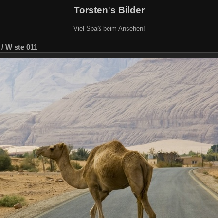
Torsten's Bilder
Viel Spaß beim Ansehen!
/
W ste 011