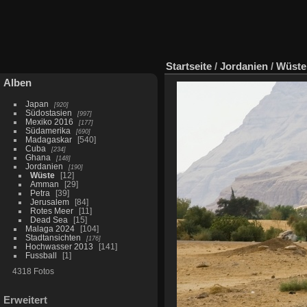
Startseite
/
Jordanien
/
Wüste
Alben
Japan
920
Südostasien
997
Mexiko 2016
177
Südamerika
690
Madagaskar
540
Cuba
234
Ghana
148
Jordanien
190
Wüste
12
Amman
29
Petra
39
Jerusalem
84
Rotes Meer
11
Dead Sea
15
Malaga 2024
104
Stadtansichten
176
Hochwasser 2013
141
Fussball
1
4318 Fotos
Erweitert