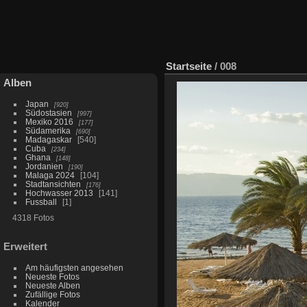
Startseite
/
008
Alben
Japan
920
Südostasien
997
Mexiko 2016
177
Südamerika
690
Madagaskar
540
Cuba
234
Ghana
148
Jordanien
190
Malaga 2024
104
Stadtansichten
176
Hochwasser 2013
141
Fussball
1
4318 Fotos
Erweitert
Am häufigsten angesehen
Neueste Fotos
Neueste Alben
Zufällige Fotos
Kalender