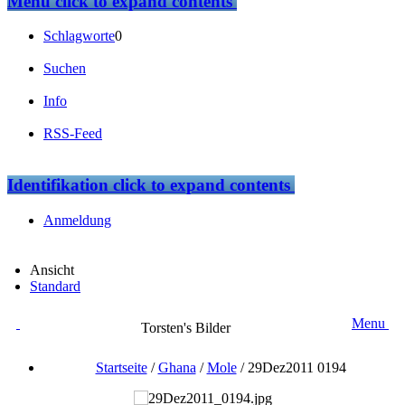
Menü
click to expand contents
Schlagworte
0
Suchen
Info
RSS-Feed
Identifikation
click to expand contents
Anmeldung
Ansicht
Standard
Menu
Torsten's Bilder
Startseite
/
Ghana
/
Mole
/
29Dez2011 0194