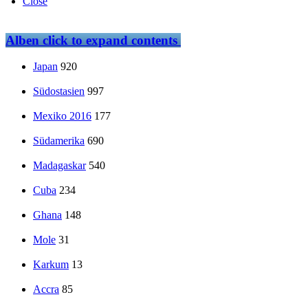
Close
Alben
click to expand contents
Japan
920
Südostasien
997
Mexiko 2016
177
Südamerika
690
Madagaskar
540
Cuba
234
Ghana
148
Mole
31
Karkum
13
Accra
85