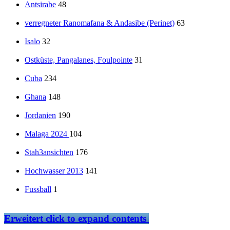
Antsirabe
48
verregneter Ranomafana & Andasibe (Perinet)
63
Isalo
32
Ostküste, Pangalanes, Foulpointe
31
Cuba
234
Ghana
148
Jordanien
190
Malaga 2024
104
Stah3ansichten
176
Hochwasser 2013
141
Fussball
1
Erweitert
click to expand contents