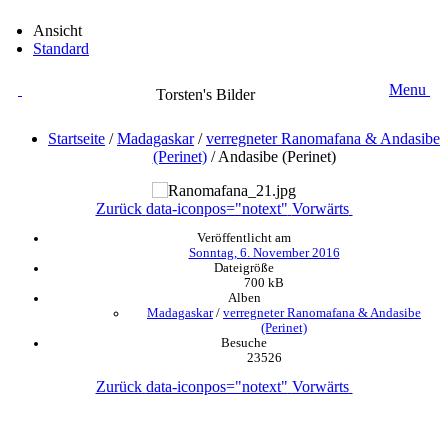
Ansicht
Standard
Menu
Torsten's Bilder
Startseite
/
Madagaskar
/
verregneter Ranomafana & Andasibe
(Perinet)
/
Andasibe (Perinet)
Zurück
data-iconpos="notext"
Vorwärts
Veröffentlicht am
Sonntag, 6. November 2016
Dateigröße
700 kB
Alben
Madagaskar
/
verregneter Ranomafana & Andasibe
(Perinet)
Besuche
23526
Zurück
data-iconpos="notext"
Vorwärts