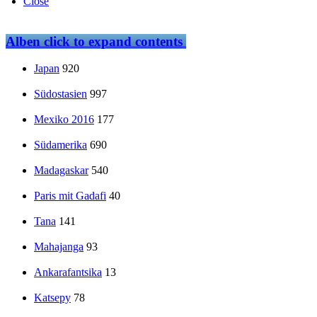
Close
Alben
click to expand contents
Japan
920
Südostasien
997
Mexiko 2016
177
Südamerika
690
Madagaskar
540
Paris mit Gadafi
40
Tana
141
Mahajanga
93
Ankarafantsika
13
Katsepy
78