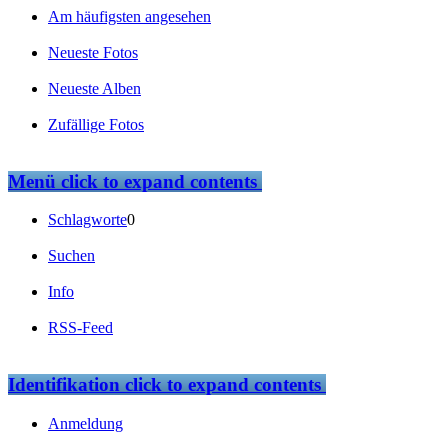
Am häufigsten angesehen
Neueste Fotos
Neueste Alben
Zufällige Fotos
Menü
click to expand contents
Schlagworte
0
Suchen
Info
RSS-Feed
Identifikation
click to expand contents
Anmeldung