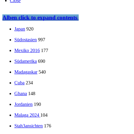
Close
Alben
click to expand contents
Japan
920
Südostasien
997
Mexiko 2016
177
Südamerika
690
Madagaskar
540
Cuba
234
Ghana
148
Jordanien
190
Malaga 2024
104
Stah3ansichten
176