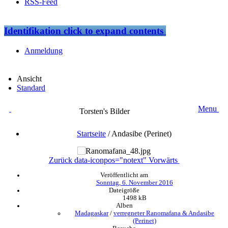
RSS-Feed
Identifikation
click to expand contents
Anmeldung
Ansicht
Standard
Menu
Torsten's Bilder
Startseite
/
Andasibe (Perinet)
Zurück
data-iconpos="notext"
Vorwärts
Veröffentlicht am
Sonntag, 6. November 2016
Dateigröße
1498 kB
Alben
Madagaskar
/
verregneter Ranomafana & Andasibe
(Perinet)