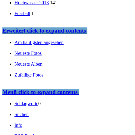
Hochwasser 2013
141
Fussball
1
Erweitert
click to expand contents
Am häufigsten angesehen
Neueste Fotos
Neueste Alben
Zufällige Fotos
Menü
click to expand contents
Schlagworte
0
Suchen
Info