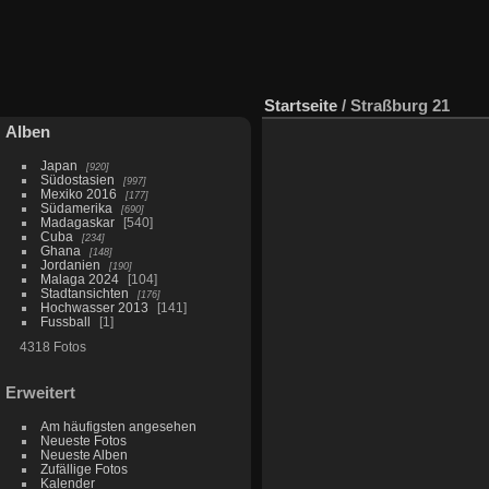
Startseite
/
Straßburg 21
Alben
Japan
920
Südostasien
997
Mexiko 2016
177
Südamerika
690
Madagaskar
540
Cuba
234
Ghana
148
Jordanien
190
Malaga 2024
104
Stadtansichten
176
Hochwasser 2013
141
Fussball
1
4318 Fotos
Erweitert
Am häufigsten angesehen
Neueste Fotos
Neueste Alben
Zufällige Fotos
Kalender