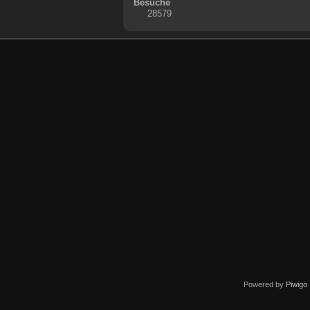
Besuche
28579
Powered by
Piwigo