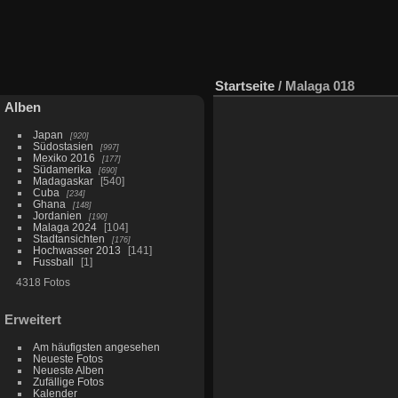
Startseite
/
Malaga 018
Alben
Japan
920
Südostasien
997
Mexiko 2016
177
Südamerika
690
Madagaskar
540
Cuba
234
Ghana
148
Jordanien
190
Malaga 2024
104
Stadtansichten
176
Hochwasser 2013
141
Fussball
1
4318 Fotos
Erweitert
Am häufigsten angesehen
Neueste Fotos
Neueste Alben
Zufällige Fotos
Kalender